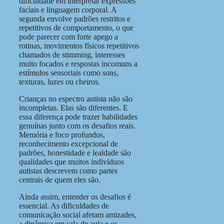
dificuldade em interpretar expressões
faciais e linguagem corporal. A
segunda envolve padrões restritos e
repetitivos de comportamento, o que
pode parecer com forte apego a
rotinas, movimentos físicos repetitivos
chamados de stimming, interesses
muito focados e respostas incomuns a
estímulos sensoriais como sons,
texturas, luzes ou cheiros.
Crianças no espectro autista não são
incompletas. Elas são diferentes. E
essa diferença pode trazer habilidades
genuínas junto com os desafios reais.
Memória e foco profundos,
reconhecimento excepcional de
padrões, honestidade e lealdade são
qualidades que muitos indivíduos
autistas descrevem como partes
centrais de quem eles são.
Ainda assim, entender os desafios é
essencial. As dificuldades de
comunicação social afetam amizades,
a dinâmica em sala de aula e os