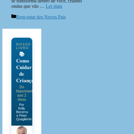
se transforma dentro de você, criando
ondas que vão …
Ler mais
Categorias
Bem-estar dos Novos Pais
NOSSO
LIVRO
📚
Como
Cuidar
de
Crianças
Do
Nascimento
aos 2
Anos
Por
Kelly
Bezerra
e Peter
Quaglierini