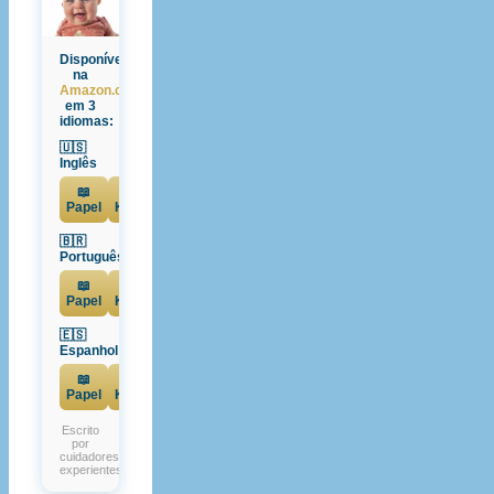
Disponível
na
Amazon.com.br
em 3
idiomas:
🇺🇸
Inglês
📖
📱
Papel
Kindle
🇧🇷
Português
📖
📱
Papel
Kindle
🇪🇸
Espanhol
📖
📱
Papel
Kindle
Escrito
por
cuidadores
experientes