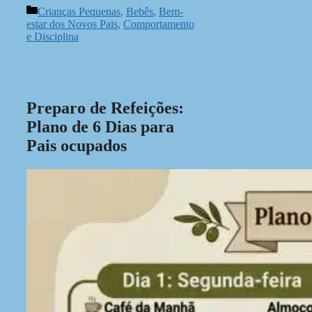
Categorias
Crianças Pequenas
,
Bebês
,
Bem-
estar dos Novos Pais
,
Comportamento
e Disciplina
Preparo de Refeições:
Plano de 6 Dias para
Pais ocupados