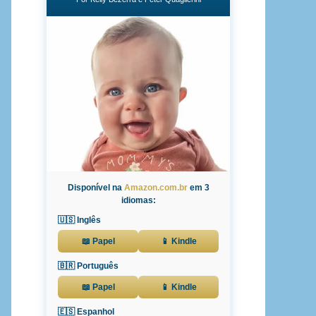
Disponível na
Amazon.com.br
em 3
idiomas:
🇺🇸 Inglês
📖 Papel
📱 Kindle
🇧🇷 Português
📖 Papel
📱 Kindle
🇪🇸 Espanhol