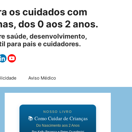
ra os cuidados com
as, dos 0 aos 2 anos.
obre saúde, desenvolvimento,
til para pais e cuidadores.
licidade
Aviso Médico
NOSSO LIVRO
📚 Como Cuidar de Crianças
Do Nascimento aos 2 Anos
Por Kelly Bezerra e Peter Quaglierini