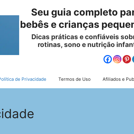
Seu guia completo pa
bebês e crianças pequen
Dicas práticas e confiáveis ​​s
rotinas, sono e nutrição infan
Cuidados
com
Política de Privacidade
Termos de Uso
Afiliados e Pub
Bebês
e
Crianças:
cidade
Guia