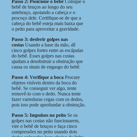
Passo
2: Posicione o bebê
Coloque o
bebê de bruços ao longo do seu
antebraço, apoiando a cabeça e o
pescoço dele. Certifique-se de que a
cabeça do bebê esteja mais baixa que
o peito para aproveitar a gravidade.
Passo
3: desferir golpes nas
costas
Usando a base da mão, dê
cinco golpes fortes entre as escápulas
do bebê. Esses golpes nas costas
ajudam a desobstruir a obstrução que
causa os sinais de engasgo do bebê.
Passo
4: Verifique a boca
Procure
objetos visíveis dentro da boca do
bebê. Se conseguir ver algo, tente
removê-lo com o dedo. Nunca tente
fazer varreduras cegas com os dedos,
pois isso pode aprofundar a obstrução.
Passo
5: Impulsos no peito
Se os
golpes nas costas não funcionarem,
vire o bebê de bruços e faça cinco
compressões no peito usando dois