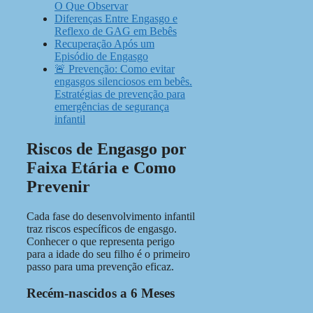
O Que Observar
Diferenças Entre Engasgo e
Reflexo de GAG em Bebês
Recuperação Após um
Episódio de Engasgo
🚨 Prevenção: Como evitar
engasgos silenciosos em bebês.
Estratégias de prevenção para
emergências de segurança
infantil
Riscos de Engasgo por
Faixa Etária e Como
Prevenir
Cada fase do desenvolvimento infantil
traz riscos específicos de engasgo.
Conhecer o que representa perigo
para a idade do seu filho é o primeiro
passo para uma prevenção eficaz.
Recém-nascidos a 6 Meses