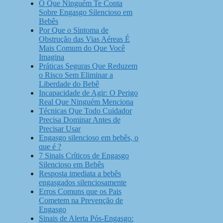
O Que Ninguém Te Conta
Sobre Engasgo Silencioso em
Bebês
Por Que o Sintoma de
Obstrução das Vias Aéreas É
Mais Comum do Que Você
Imagina
Práticas Seguras Que Reduzem
o Risco Sem Eliminar a
Liberdade do Bebê
Incapacidade de Agir: O Perigo
Real Que Ninguém Menciona
Técnicas Que Todo Cuidador
Precisa Dominar Antes de
Precisar Usar
Engasgo silencioso em bebês, o
que é ?
7 Sinais Críticos de Engasgo
Silencioso em Bebês
Resposta imediata a bebês
engasgados silenciosamente
Erros Comuns que os Pais
Cometem na Prevenção de
Engasgo
Sinais de Alerta Pós-Engasgo: